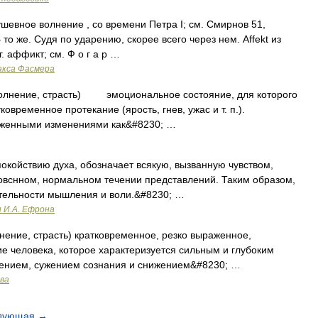
евное волнение , со времени Петра I; см. Смирнов 51,
 то же. Судя по ударению, скорее всего через нем. Affekt из
 г. аффикт; см. Ф о г а р …
акса Фасмера
 волнение, страсть) эмоциональное состояние, для которого
овременное протекание (ярость, гнев, ужас и т. п.).
раженными изменениями как&#8230; …
окойствию духа, обозначает всякую, вызванную чувством,
овснном, нормальном течении представлений. Таким образом,
ительности мышления и воли.&#8230; …
и И.А. Ефрона
лнение, страсть) кратковременное, резко выраженное,
 человека, которое характеризуется сильным и глубоким
ением, сужением сознания и снижением&#8230; …
ава
дующая
→