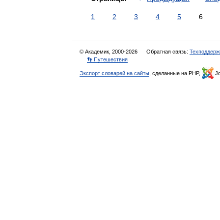
1
2
3
4
5
6
© Академик, 2000-2026
Обратная связь:
Техподдерж
👣 Путешествия
Экспорт словарей на сайты
, сделанные на PHP,
Jo