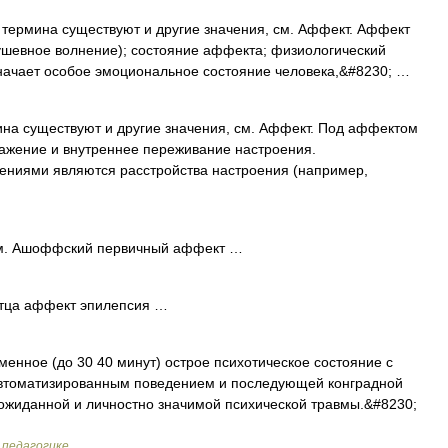
 термина существуют и другие значения, см. Аффект. Аффект
 душевное волнение); состояние аффекта; физиологический
начает особое эмоциональное состояние человека,&#8230; …
на существуют и другие значения, см. Аффект. Под аффектом
ажение и внутреннее переживание настроения.
ниями являются расстройства настроения (например,
. Ашоффский первичный аффект …
тца аффект эпилепсия …
енное (до 30 40 минут) острое психотическое состояние с
втоматизированным поведением и последующей конградной
еожиданной и личностно значимой психической травмы.&#8230;
 педагогике