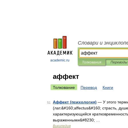
Словари и энциклоп
academic.ru
Толкования
Переводы
аффект
Толкование
Перевод
Книги
Аффект (психология)
— У этого терми
51
(лат.&#160;affectus&#160; страсть, д
характеризующийся кратковременность
выраженными&#8230; …
Википедия