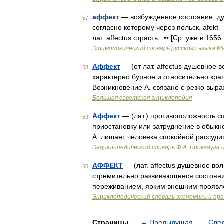
аффект
— возбужденное состояние, душ
57
согласно которому через польск. afekt –
лат. affectus страсть . •• [Ср. уже в 1656
Этимологический словарь русского языка М
Аффект
— (от лат. affectus душевное
58
характерно бурное и относительно кратк
Возникновение А. связано с резко вы
Большая советская энциклопедия
Аффект
— (лат.) противоположность сп
59
приостановку или затруднение в обыкн
А. лишает человека спокойной рассуд
Энциклопедический словарь Ф.А. Брокгауза 
АФФЕКТ
— (лат. affectus душевное во
60
стремительно развивающееся состояние
переживанием, ярким внешним проявл
Энциклопедический словарь экономики и пр
Страницы
←
Предыдущая
Сле