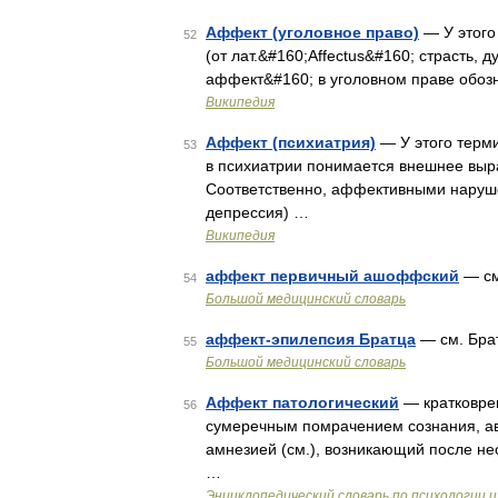
Аффект (уголовное право)
— У этого
52
(от лат.&#160;Affectus&#160; страсть,
аффект&#160; в уголовном праве обоз
Википедия
Аффект (психиатрия)
— У этого терми
53
в психиатрии понимается внешнее выр
Соответственно, аффективными наруше
депрессия) …
Википедия
аффект первичный ашоффский
— см
54
Большой медицинский словарь
аффект-эпилепсия Братца
— см. Бра
55
Большой медицинский словарь
Аффект патологический
— кратковрем
56
сумеречным помрачением сознания, а
амнезией (см.), возникающий после н
…
Энциклопедический словарь по психологии и