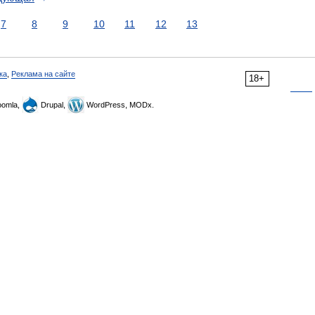
7
8
9
10
11
12
13
ка
,
Реклама на сайте
18+
omla,
Drupal,
WordPress, MODx.